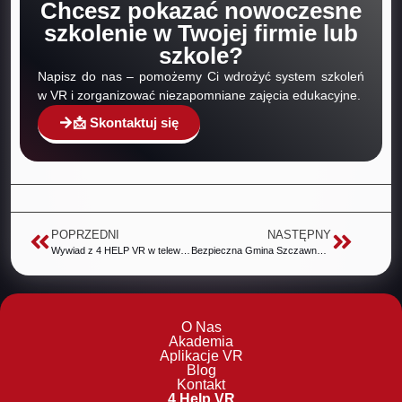
Chcesz pokazać nowoczesne
szkolenie w Twojej firmie lub
szkole?
Napisz do nas – pomożemy Ci wdrożyć system szkoleń
w VR i zorganizować niezapomniane zajęcia edukacyjne.
📩 Skontaktuj się
POPRZEDNI
NASTĘPNY
Wywiad z 4 HELP VR w telewizji śniadaniowej TVP3 Wrocław
Bezpieczna Gmina Szczawno-Zdrój – projekt, który ratuje życie
O Nas
Akademia
Aplikacje VR
Blog
Kontakt
4 Help VR