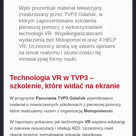
Wpis prezentuje materiał telewizyjny
zrealizowany przez TVP3 Gdańsk, w
którym zaprezentowano szkolenia
pierwszej pomocy z wykorzystaniem
technologii VR. Współorganizatorami
wydarzenia byli Motopomocni oraz 4 HELP
VR. Uczestnicy dzielą się swoimi opiniami
na temat realizmu i skuteczności tej
innowacyjnej formy nauki.
Technologia VR w TVP3 –
szkolenie, które widać na ekranie
W programie
Panorama TVP3 Gdańsk
wyemitowano
materiał o nowoczesnych szkoleniach z pierwszej pomocy,
które realizujemy razem z organizacją
Motopomocni
.
W reportażu pokazano jak technologia
VR
wspiera edukację
w zakresie resuscytacji i obsługi AED. Uczestnicy mieli
okazję przeżyć symulowaną sytuację ratunkową