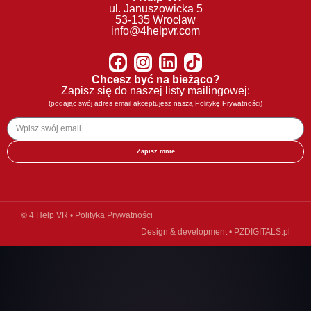
ul. Januszowicka 5
53-135 Wrocław
info@4helpvr.com
Chcesz być na bieżąco?
Zapisz się do naszej listy mailingowej:
(podając swój adres email akceptujesz naszą
Politykę Prywatności
)
Zapisz mnie
© 4 Help VR •
Polityka Prywatności
Design & development •
PZDIGITALS.pl