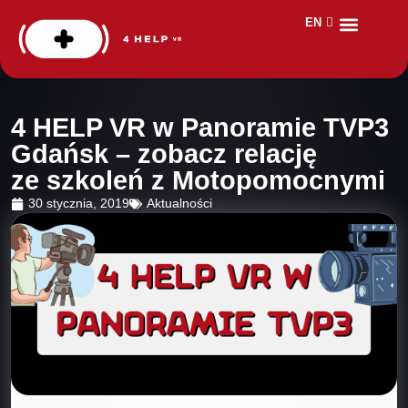
EN
DE
Dla kogo?
Aplikacje VR
Safety Day
4 HELP VR w Panoramie TVP3
Gdańsk – zobacz relację
ze szkoleń z Motopomocnymi
30 stycznia, 2019
Aktualności