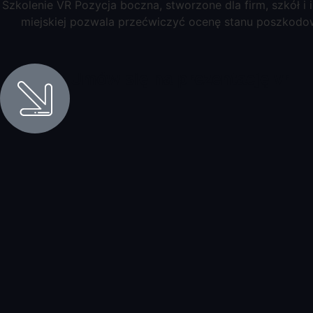
Szkolenie VR Pozycja boczna, stworzone dla firm, szkół i
miejskiej pozwala przećwiczyć ocenę stanu poszkodo
Umów się na prezentację vr