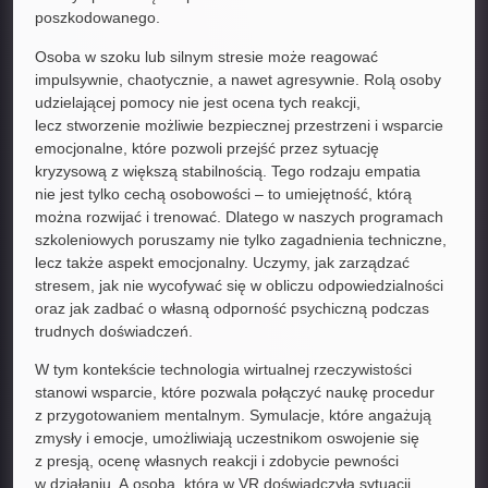
poszkodowanego.
Osoba w szoku lub silnym stresie może reagować
impulsywnie, chaotycznie, a nawet agresywnie. Rolą osoby
udzielającej pomocy nie jest ocena tych reakcji,
lecz stworzenie możliwie bezpiecznej przestrzeni i wsparcie
emocjonalne, które pozwoli przejść przez sytuację
kryzysową z większą stabilnością. Tego rodzaju empatia
nie jest tylko cechą osobowości – to umiejętność, którą
można rozwijać i trenować. Dlatego w naszych programach
szkoleniowych poruszamy nie tylko zagadnienia techniczne,
lecz także aspekt emocjonalny. Uczymy, jak zarządzać
stresem, jak nie wycofywać się w obliczu odpowiedzialności
oraz jak zadbać o własną odporność psychiczną podczas
trudnych doświadczeń.
W tym kontekście technologia wirtualnej rzeczywistości
stanowi wsparcie, które pozwala połączyć naukę procedur
z przygotowaniem mentalnym. Symulacje, które angażują
zmysły i emocje, umożliwiają uczestnikom oswojenie się
z presją, ocenę własnych reakcji i zdobycie pewności
w działaniu. A osoba, która w VR doświadczyła sytuacji