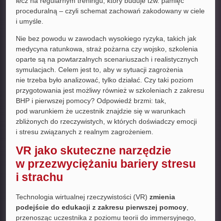
lecz na regularnym treningu, który buduje tzw. pamięć
proceduralną – czyli schemat zachowań zakodowany w ciele
i umyśle.
Nie bez powodu w zawodach wysokiego ryzyka, takich jak
medycyna ratunkowa, straż pożarna czy wojsko, szkolenia
oparte są na powtarzalnych scenariuszach i realistycznych
symulacjach. Celem jest to, aby w sytuacji zagrożenia
nie trzeba było analizować, tylko działać. Czy taki poziom
przygotowania jest możliwy również w szkoleniach z zakresu
BHP i pierwszej pomocy? Odpowiedź brzmi: tak,
pod warunkiem że uczestnik znajdzie się w warunkach
zbliżonych do rzeczywistych, w których doświadczy emocji
i stresu związanych z realnym zagrożeniem.
VR jako skuteczne narzędzie
w przezwyciężaniu bariery stresu
i strachu
Technologia wirtualnej rzeczywistości (VR)
zmienia
podejście do edukacji z zakresu pierwszej pomocy
,
przenosząc uczestnika z poziomu teorii do immersyjnego,