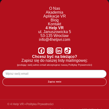
O Nas
Akademia
Aplikacje VR
Blog
Kontakt
4 Help VR
ul. Januszowicka 5
53-135 Wrocław
info@4helpvr.com
Chcesz być na bieżąco?
Zapisz się do naszej listy mailingowej:
(podając swój adres email akceptujesz naszą
Politykę Prywatności
)
Zapisz mnie
© 4 Help VR •
Polityka Prywatności