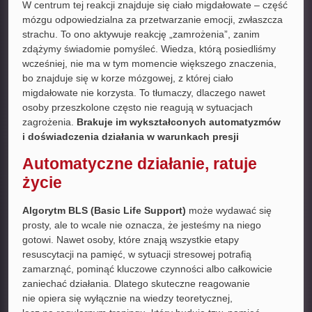
W centrum tej reakcji znajduje się ciało migdałowate – część
mózgu odpowiedzialna za przetwarzanie emocji, zwłaszcza
strachu. To ono aktywuje reakcję „zamrożenia”, zanim
zdążymy świadomie pomyśleć. Wiedza, którą posiedliśmy
wcześniej, nie ma w tym momencie większego znaczenia,
bo znajduje się w korze mózgowej, z której ciało
migdałowate nie korzysta. To tłumaczy, dlaczego nawet
osoby przeszkolone często nie reagują w sytuacjach
zagrożenia.
Brakuje im wykształconych automatyzmów
i doświadczenia działania w warunkach presji
Automatyczne działanie, ratuje
życie
Algorytm BLS (Basic Life Support)
może wydawać się
prosty, ale to wcale nie oznacza, że jesteśmy na niego
gotowi. Nawet osoby, które znają wszystkie etapy
resuscytacji na pamięć, w sytuacji stresowej potrafią
zamarznąć, pominąć kluczowe czynności albo całkowicie
zaniechać działania. Dlatego skuteczne reagowanie
nie opiera się wyłącznie na wiedzy teoretycznej,