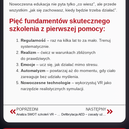
Nowoczesna edukacja nie pyta tylko „co wiesz”, ale przede
wszystkim „jak się zachowasz, kiedy będzie trzeba działać”.
Pięć fundamentów skutecznego
szkolenia z pierwszej pomocy:
Regularność
– raz na kilka lat to za mało. Trenuj
systematycznie.
Realizm
– ćwicz w warunkach zbliżonych
do prawdziwych.
Emocje
– ucz się, jak działać mimo stresu.
Automatyzm
– powtarzaj aż do momentu, gdy ciało
zareaguje bez udziału myślenia.
Nowoczesne technologie
– wykorzystuj VR jako
narzędzie realistycznych symulacji.
POPRZEDNI
NASTĘPNY
Analiza SWOT szkoleń VR – mocne i słabe strony wirtualnej rzeczywistości w firmie
Defibrylacja AED – zasady użycia i szkolenia VR