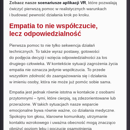
Zobacz nasze
scenariusze aplikacji VR
, które pozwalają
ćwiczyć pierwszą pomoc w realistycznych warunkach
i budować pewność działania krok po kroku.
Empatia to nie współczucie,
lecz odpowiedzialność
Pierwsza pomoc to nie tylko sekwencja działań
technicznych. To także wyraz postawy, gotowości
do podjęcia decyzji i wzięcia odpowiedzialności za los
drugiego człowieka. W kontekście sytuacji zagrożenia życia
empatia nie oznacza jedynie współczucia. To przede
wszystkim zdolność do zaangażowania się i działania
w imieniu osoby, która nie może już pomóc sobie sama.
Empatia jest jednak równie istotna w kontakcie z osobami
przytomnymi – tymi, które cierpią, są zdezorientowane lub
przerażone. W takich sytuacjach nasze wsparcie
emocjonalne bywa równie ważne, co działania medyczne.
Spokojny ton głosu, klarowne komunikaty, utrzymanie
kontaktu wzrokowego i uważna obecność mogą znacząco
obniżyć poziom lęku i poczucie osamotnienia