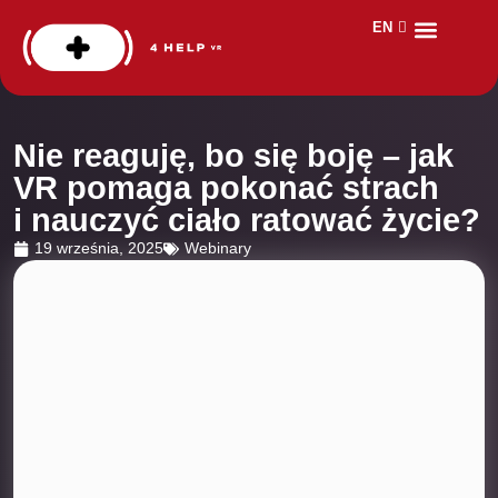
EN
DE
Dla kogo?
Aplikacje VR
Safety Day
Nie reaguję, bo się boję – jak
VR pomaga pokonać strach
i nauczyć ciało ratować życie?
19 września, 2025
Webinary