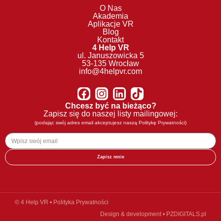
O Nas
Akademia
Aplikacje VR
Blog
Kontakt
4 Help VR
ul. Januszowicka 5
53-135 Wrocław
info@4helpvr.com
Chcesz być na bieżąco?
Zapisz się do naszej listy mailingowej:
(podając swój adres email akceptujesz naszą
Politykę Prywatności
)
Zapisz mnie
© 4 Help VR •
Polityka Prywatności
Design & development •
PZDIGITALS.pl