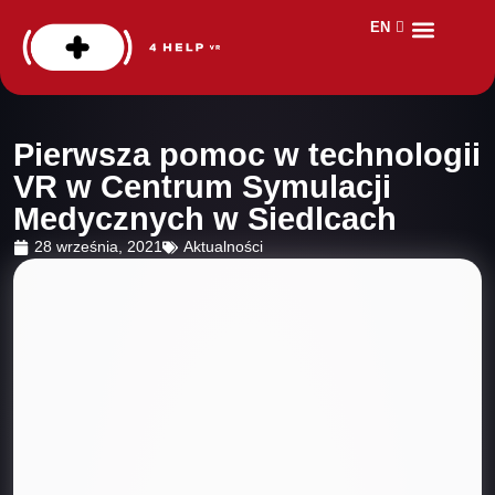
EN
DE
Dla kogo?
Aplikacje VR
Safety Day
Pierwsza pomoc w technologii
VR w Centrum Symulacji
Medycznych w Siedlcach
28 września, 2021
Aktualności