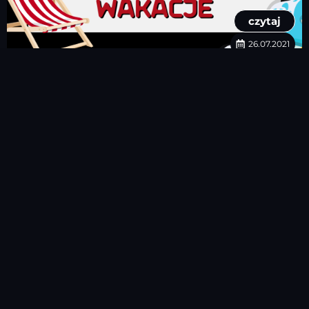
czytaj
26.07.2021
Bezpieczne wakacje nad wodą – jak unikać utonięć
i zadbać o bezpieczeństwo bliskich
O Nas
Akademia
Aplikacje VR
Blog