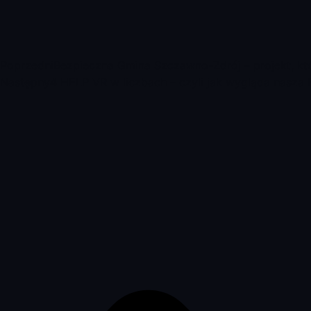
Poprzedni
Bezpieczna Gmina Szczawno-Zdrój – projekt, któ
Następny
4 HELP VR w liczbach – czyli jak wygląda nasza