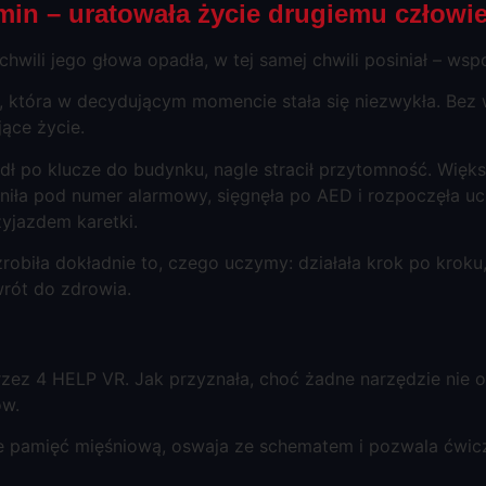
min – uratowała życie drugiemu człowi
o chwili jego głowa opadła, w tej samej chwili posiniał – w
a, która w decydującym momencie stała się niezwykła. Be
jące życie.
dł po klucze do budynku, nagle stracił przytomność. Więks
niła pod numer alarmowy, sięgnęła po AED i rozpoczęła uci
yjazdem karetki.
zrobiła dokładnie to, czego uczymy: działała krok po kroku,
wrót do zdrowia.
zez 4 HELP VR. Jak przyznała, choć żadne narzędzie nie o
ów.
je pamięć mięśniową, oswaja ze schematem i pozwala ćwic