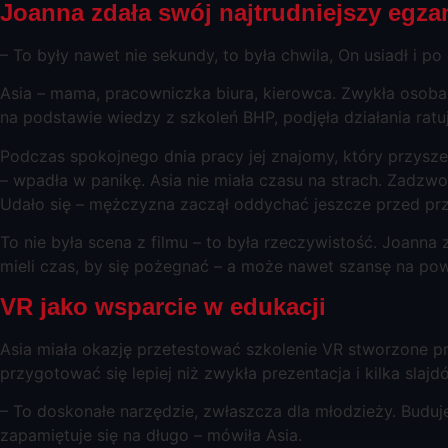
Joanna zdała swój najtrudniejszy egza
– To były nawet nie sekundy, to była chwila, On usiadł i p
Asia – mama, pracowniczka biura, kierowca. Zwykła osob
na podstawie wiedzy z szkoleń BHP, podjęła działania ratu
Podczas spokojnego dnia pracy jej znajomy, który przysze
– wpadła w panikę. Asia nie miała czasu na strach. Zadzwo
Udało się – mężczyzna zaczął oddychać jeszcze przed prz
To nie była scena z filmu – to była rzeczywistość. Joanna 
mieli czas, by się pożegnać – a może nawet szansę na po
VR jako wsparcie w edukacji
Asia miała okazję przetestować szkolenie VR stworzone pr
przygotować się lepiej niż zwykła prezentacja i kilka slajd
– To doskonałe narzędzie, zwłaszcza dla młodzieży. Budu
zapamiętuje się na długo – mówiła Asia.