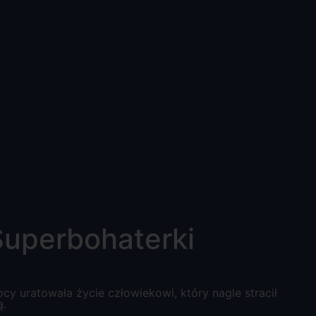
Superbohaterki
y uratowała życie człowiekowi, który nagle stracił
ą.