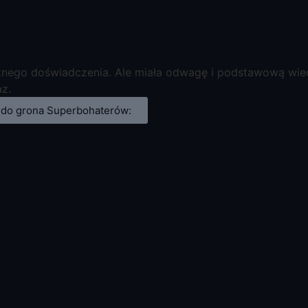
znego doświadczenia. Ale miała odwagę i podstawową wiedz
az.
z do grona Superbohaterów: