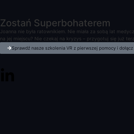
Zostań Superbohaterem
Joanna nie była ratownikiem. Nie miała za sobą lat medyc
na jej miejscu? Nie czekaj na kryzys – przygotuj się już ter
Sprawdź nasze szkolenia VR z pierwszej pomocy i dołąc