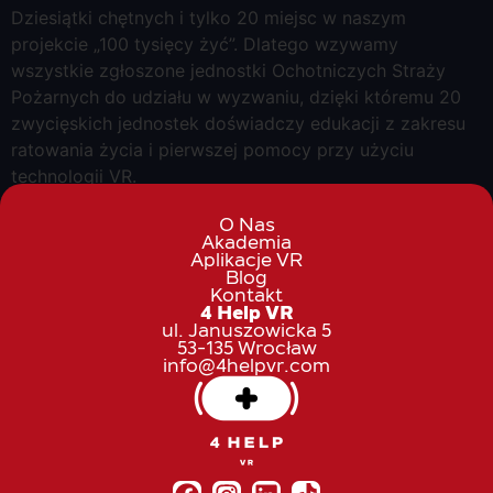
Dziesiątki chętnych i tylko 20 miejsc w naszym
projekcie „100 tysięcy żyć”. Dlatego wzywamy
wszystkie zgłoszone jednostki Ochotniczych Straży
Pożarnych do udziału w wyzwaniu, dzięki któremu 20
zwycięskich jednostek doświadczy edukacji z zakresu
ratowania życia i pierwszej pomocy przy użyciu
technologii VR.
O Nas
Akademia
Aplikacje VR
Blog
Kontakt
4 Help VR
ul. Januszowicka 5
53-135 Wrocław
info@4helpvr.com